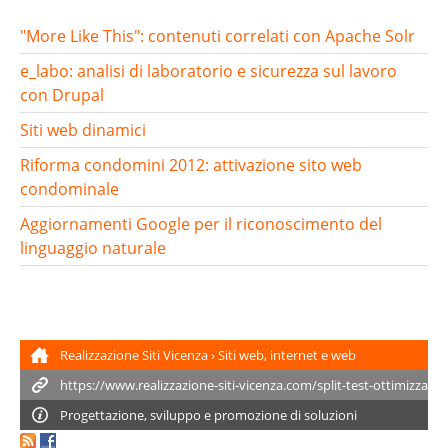
"More Like This": contenuti correlati con Apache Solr
e_labo: analisi di laboratorio e sicurezza sul lavoro
con Drupal
Siti web dinamici
Riforma condomini 2012: attivazione sito web
condominale
Aggiornamenti Google per il riconoscimento del
linguaggio naturale
Realizzazione Siti Vicenza
›
Siti web, internet e web
marketing
›
Split test per ottimizzare il rendimento (A/B test)
Progettazione, sviluppo e promozione di soluzioni
professionali per siti web.
Indicizzazione siti
e