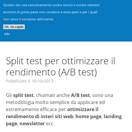
Questo sito usa esclusivamente cookie tecnici e cookie statistici
Realizzazione Siti Vicenza
anonimi di prima parte non condivisi a terze parti e per i quali
non serve il consenso dell'utente.
Consulenza, progettazione & sviluppo siti web
Ok, ho capito
Info
Split test per ottimizzare il
rendimento (A/B test)
Pubblicato il
16/10/2013
Gli
split test
, chiamati anche
A/B test
, sono una
metodologia molto semplice da applicare ed
estremamente efficace per
ottimizzare il
rendimento di interi siti web
,
home page
,
landing
page
,
newsletter
ecc.