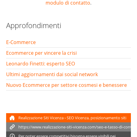
modulo di contatto
.
Approfondimenti
E-Commerce
Ecommerce per vincere la crisi
Leonardo Finetti: esperto SEO
Ultimi aggiornamenti dai social network
Nuovo Ecommerce per settore cosmesi e benessere
Realizzazione Siti Vicenza
›
SEO Vicenza, posizionamento siti
web
›
SEO e tasso di conversione
Per poter essere competitivi bisogna essere visibili nei