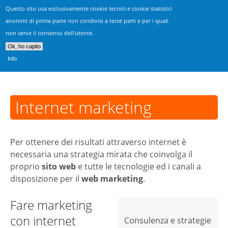
Questo sito usa esclusivamente cookie tecnici e cookie statistici
Realizzazione Siti Vicenza
anonimi di prima parte non condivisi a terze parti e per i quali
non serve il consenso dell'utente.
Consulenza, progettazione & sviluppo siti web
Ok, ho capito
Info
Internet marketing
Per ottenere dei risultati attraverso internet è
necessaria una strategia mirata che coinvolga il
proprio
sito web
e tutte le tecnologie ed i canali a
disposizione per il
web marketing
.
Fare marketing
con internet
Consulenza e strategie