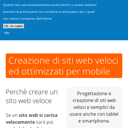
Questo sito usa esclusivamente cookie tecnici e cookie statistici
Realizzazione Siti Vicenza
anonimi di prima parte non condivisi a terze parti e per i quali
non serve il consenso dell'utente.
Consulenza, progettazione & sviluppo siti web
Ok, ho capito
Info
Creazione di siti web veloci
ed ottimizzati per mobile
Perchè creare un
Progettazione e
sito web veloce
creazione di siti web
veloci e semplici da
usare anche con tablet
Se un
sito web si carica
e smartphone.
velocemente
sarà più