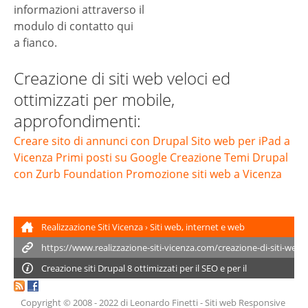
informazioni attraverso il
modulo di contatto qui
a fianco.
Creazione di siti web veloci ed
ottimizzati per mobile,
approfondimenti:
Creare sito di annunci con Drupal
Sito web per iPad a
Vicenza
Primi posti su Google
Creazione Temi Drupal
con Zurb Foundation
Promozione siti web a Vicenza
Realizzazione Siti Vicenza
›
Siti web, internet e web
marketing
›
Creazione di siti web veloci ed ottimizzati per
mobile
Creazione siti
Drupal 8
ottimizzati per il SEO e per il
posizionamento su Google - Drupal SEO a Vicenza
Copyright © 2008 - 2022
di Leonardo Finetti
-
Siti web Responsive