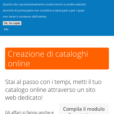
Questo sito usa esclusivamente cookie tecnici e cookie statistici
Realizzazione Siti Vicenza
anonimi di prima parte non condivisi a terze parti e per i quali
non serve il consenso dell'utente.
Consulenza, progettazione & sviluppo siti web
Ok, ho capito
Info
Creazione di cataloghi
online
Stai al passo con i tempi, metti il tuo
catalogo online attraverso un sito
web dedicato!
Compila il modulo
Gli affari si fanno anche e