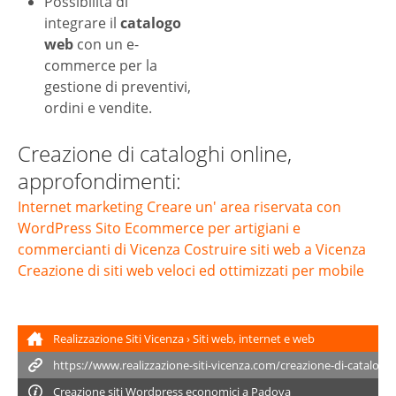
Possibilità di
integrare il
catalogo
web
con un e-
commerce per la
gestione di preventivi,
ordini e vendite.
Creazione di cataloghi online,
approfondimenti:
Internet marketing
Creare un' area riservata con
WordPress
Sito Ecommerce per artigiani e
commercianti di Vicenza
Costruire siti web a Vicenza
Creazione di siti web veloci ed ottimizzati per mobile
Realizzazione Siti Vicenza
›
Siti web, internet e web
marketing
›
Creazione di cataloghi online
Creazione siti
Wordpress
economici a Padova