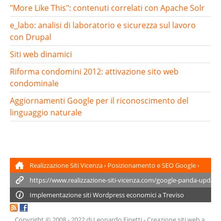
"More Like This": contenuti correlati con Apache Solr
e_labo: analisi di laboratorio e sicurezza sul lavoro
con Drupal
Siti web dinamici
Riforma condomini 2012: attivazione sito web
condominale
Aggiornamenti Google per il riconoscimento del
linguaggio naturale
Realizzazione Siti Vicenza
›
Posizionamento e SEO Google
›
Google Panda Update 3.3
Implementazione siti
Wordpress
economici a Treviso
Copyright © 2008 - 2022
di Leonardo Finetti
-
Creazione siti web
a