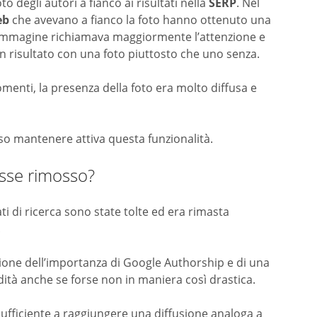
degli autori a fianco ai risultati nella
SERP
. Nel
eb
che avevano a fianco la foto hanno ottenuto una
’immagine richiamava maggiormente l’attenzione e
un risultato con una foto piuttosto che uno senza.
menti, la presenza della foto era molto diffusa e
so mantenere attiva questa funzionalità.
isse rimosso?
ati di ricerca sono state tolte ed era rimasta
.
zione dell’importanza di Google Authorship e di una
idità anche se forse non in maniera così drastica.
ufficiente a raggiungere una diffusione analoga a