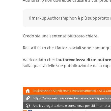
Authorship non dovrebbe causare alcun probl
Il markup Authorship non è più supportato n
Credo sia una sentenza piuttosto chiara.
Resta il fatto che i fattori sociali sono comunque
Va ricordato che: l’
autorevolezza di un autore
sulla qualità delle sue pubblicazioni e dalla capa
Realizzazione Siti Vicenza
›
Posizionamento e SEO Go
Analisi, progettazione e consulenza per
siti internet
a 