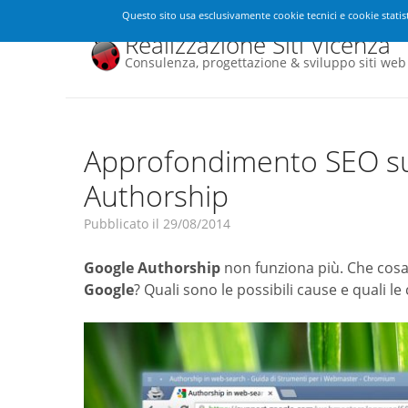
Questo sito usa esclusivamente cookie tecnici e cookie statist
Realizzazione Siti Vicenza
Consulenza, progettazione & sviluppo siti web
Approfondimento SEO sul
Authorship
Pubblicato il
29/08/2014
Google Authorship
non funziona più. Che cos
Google
? Quali sono le possibili cause e quali 