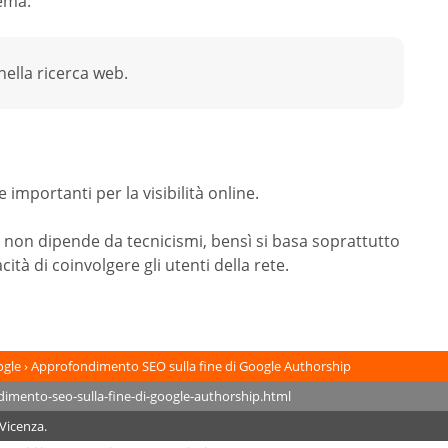
ema:
ella ricerca web.
 importanti per la visibilità online.
non dipende da tecnicismi, bensì si basa soprattutto
cità di coinvolgere gli utenti della rete.
ogle
›
Approfondimento SEO sulla fine di Google Authorship
Vicenza.