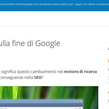
ici anonimi di prima parte non condivisi a terze parti e per i quali non serve il consenso
la fine di Google
a significa questo cambiamento nel
motore di ricerca
le conseguenze nella
SEO
?