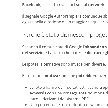
Facebook
, il diretto rivale nei
social network
.
Il segnale Google Authorship era comunque sbi
agisse nella direzione di un maggiore equilibrio n
Perché è stato dismesso il proge
Secondo il comunicato di Google l’
abbandono 
del servizio
ed al fatto che potesse
distrarre g
Le ipotesi alternative sono invece ben diverse.
Ecco alcune
motivazioni
che
potrebbero
aver 
Le foto a fianco dei risultati attiravano
trop
Adwords
con una conseguente riduzione del
introiti derivanti dal sistema
PPC
.
Una percentuale molto ridotta di webmast