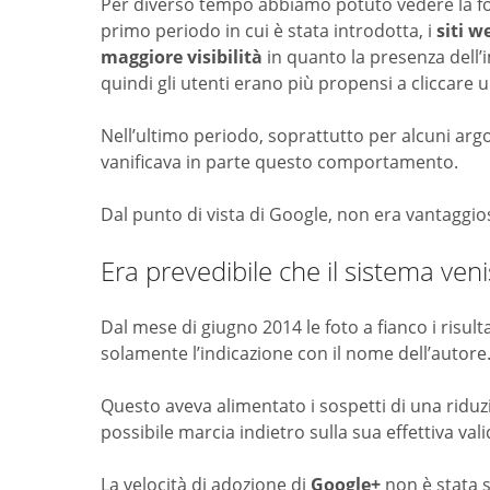
Per diverso tempo abbiamo potuto vedere la foto 
primo periodo in cui è stata introdotta, i
siti w
maggiore visibilità
in quanto la presenza dell
quindi gli utenti erano più propensi a cliccare 
Nell’ultimo periodo, soprattutto per alcuni argo
vanificava in parte questo comportamento.
Dal punto di vista di Google, non era vantaggio
Era prevedibile che il sistema ven
Dal mese di giugno 2014 le foto a fianco i risult
solamente l’indicazione con il nome dell’autore
Questo aveva alimentato i sospetti di una ridu
possibile marcia indietro sulla sua effettiva val
La velocità di adozione di
Google+
non è stata s