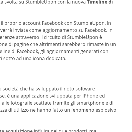
vità svolta su StumbleUpon con la nuova
Timeline di
re il proprio account Facebook con StumbleUpon. In
verrà inviata come aggiornamento su Facebook. In
ferenze attraverso il circuito di StumbleUpon è
one di pagine che altrimenti sarebbero rimaste in un
meline di Facebook, gli aggiornamenti generati con
i sotto ad una icona dedicata.
la società che ha sviluppato il noto software
se, è una applicazione sviluppata per iPhone ed
 alle fotografie scattate tramite gli smartphone e di
tezza di utilizzo ne hanno fatto un fenomeno esplosivo
 acquisizione influirà nei due prodotti, ma