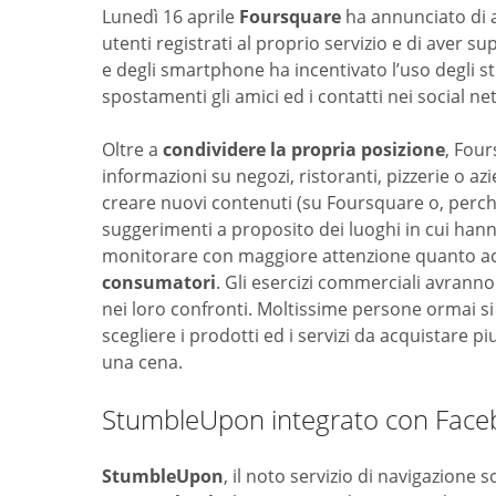
Lunedì 16 aprile
Foursquare
ha annunciato di a
utenti registrati al proprio servizio e di aver su
e degli smartphone ha incentivato l’uso degli s
spostamenti gli amici ed i contatti nei social n
Oltre a
condividere la propria posizione
, Four
informazioni su negozi, ristoranti, pizzerie o az
creare nuovi contenuti (su Foursquare o, perché
suggerimenti a proposito dei luoghi in cui han
monitorare con maggiore attenzione quanto acc
consumatori
. Gli esercizi commerciali avranno
nei loro confronti. Moltissime persone ormai si
scegliere i prodotti ed i servizi da acquistare p
una cena.
StumbleUpon integrato con Face
StumbleUpon
, il noto servizio di navigazione