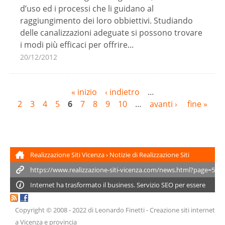
d’uso ed i processi che li guidano al
raggiungimento dei loro obbiettivi. Studiando
delle canalizzazioni adeguate si possono trovare
i modi più efficaci per offrire...
20/12/2012
P
« inizio
‹ indietro
…
2
3
4
5
6
7
8
9
10
…
avanti ›
fine »
a
g
e
s
Realizzazione Siti Vicenza
›
Notizie di Realizzazione Siti
Vicenza, SEO e Webdesign
Internet ha trasformato il business. Servizio SEO per essere
trovato nei
motori di ricerca
:
Posizionamento Google
Copyright © 2008 - 2022
di Leonardo Finetti
-
Creazione siti internet
Vicenza
.
a Vicenza e provincia