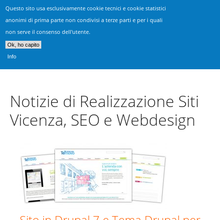
Questo sito usa esclusivamente cookie tecnici e cookie statistici
Realizzazione Siti Vicenza
anonimi di prima parte non condivisi a terze parti e per i quali
non serve il consenso dell'utente.
Consulenza, progettazione & sviluppo siti web
Ok, ho capito
Info
Notizie di Realizzazione Siti
Vicenza, SEO e Webdesign
Sito in Drupal 7 e Tema Drupal per