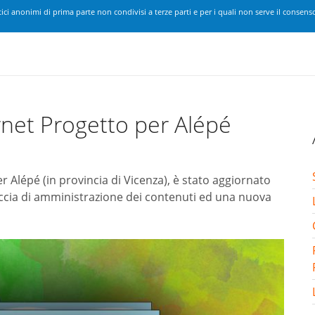
ici anonimi di prima parte non condivisi a terze parti e per i quali non serve il consenso
rnet Progetto per Alépé
 Alépé (in provincia di Vicenza), è stato aggiornato
ccia di amministrazione dei contenuti ed una nuova