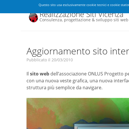
Questo sito usa esclusivamente cookie tecnici e cookie statist
Realizzazione Siti Vicenza
Consulenza, progettazione & sviluppo siti web
Aggiornamento sito inte
Pubblicato il
20/03/2010
Il
sito web
dell’associazione ONLUS Progetto per
con una nuova veste grafica, una nuova interfa
struttura più semplice da navigare.