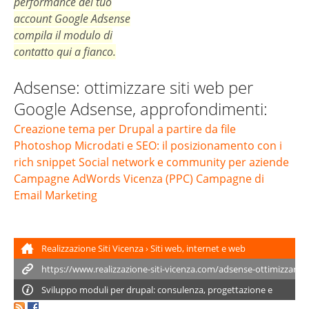
performance del tuo
account Google Adsense
compila il modulo di
contatto qui a fianco.
Adsense: ottimizzare siti web per
Google Adsense, approfondimenti:
Creazione tema per Drupal a partire da file
Photoshop
Microdati e SEO: il posizionamento con i
rich snippet
Social network e community per aziende
Campagne AdWords Vicenza (PPC)
Campagne di
Email Marketing
Realizzazione Siti Vicenza
›
Siti web, internet e web
marketing
›
Adsense: ottimizzare siti web per Google
Adsense
Sviluppo moduli per drupal
: consulenza, progettazione e