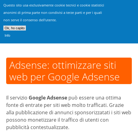
Questo sito usa esclusivamente cookie tecnici e cookie statistici
Realizzazione Siti Vicenza
anonimi di prima parte non condivisi a terze parti e per i quali
non serve il consenso dell'utente.
Consulenza, progettazione & sviluppo siti web
Ok, ho capito
Info
Adsense: ottimizzare siti
web per Google Adsense
Il servizio
Google Adsense
può essere una ottima
fonte di entrate per siti web molto trafficati. Grazie
alla pubblicazione di annunci sponsorizzatati i siti web
possono monetizzare il traffico di utenti con
pubblicità contestualizzate.